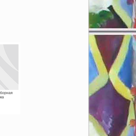
аборная
ка