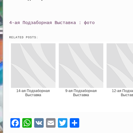
4-ая Подзаборная Выставка : фото
RELATED POSTS:
14-ая Подзаборная
9-ая Подзаборная
12-ая Подз
Выставка
Выставка
Выстав
F
W
V
E
T
О
a
h
K
m
w
т