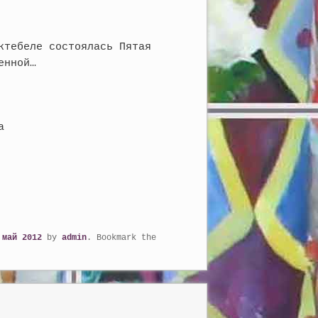
ктебеле состоялась Пятая
енной…
а
,
май 2012
by
admin
. Bookmark the