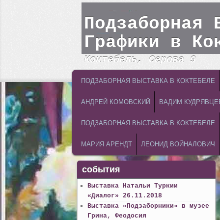
Подзаборная 
Графики в Ко
Коктебель, Серова 9
MAIN MENU
SKIP TO PRIMARY CONTENT
SKIP TO SECONDARY CONTENT
ПОДЗАБОРНАЯ ВЫСТАВКА В КОКТЕБЕЛЕ
АНДРЕЙ КОМОВСКИЙ
ВАДИМ КУДРЯВЦЕ
ПОДЗАБОРНАЯ ВЫСТАВКА В КОКТЕБЕЛЕ
МАРИЯ АРЕНДТ
ЛЕОНИД ВОЙНАЛОВИЧ
события
Выставка Натальи Туркии
«Диалог» 26.11.2018
Выставка «Подзаборники» в музее
Грина, Феодосия