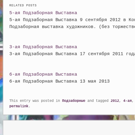
c
a
a
i
п
RELATED POSTS
5-ая Подзаборная Выставка
e
t
i
t
р
5-ая Подзаборная Выставка 9 сентября 2012 в Ко
b
s
l
t
а
Подзаборная выставка художников. (без торжеств
o
A
e
в
o
p
r
и
3-ая Подзаборная Выставка
k
p
т
3-ая Подзаборная Выставка 17 сентября 2011 год
ь
6-ая Подзаборная Выставка
6-ая Подзаборная Выставка 13 мая 2013
This entry was posted in
Подзаборные
and tagged
2012
,
4-ая
permalink
.