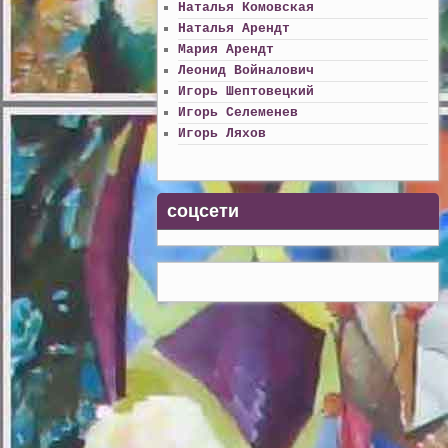
Наталья Комовская
Наталья Арендт
Мария Арендт
Леонид Войналович
Игорь Шептовецкий
Игорь Селеменев
Игорь Ляхов
соцсети